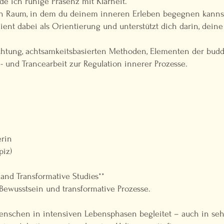
de ich ruhige Präsenz mit Klarheit.
rten Raum, in dem du deinem inneren Erleben begegnen kann
ent dabei als Orientierung und unterstützt dich darin, de
bachtung, achtsamkeitsbasierten Methoden, Elementen der bud
- und Trancearbeit zur Regulation innerer Prozesse.
erin
piz)
and Transformative Studies**
- Bewusstsein und transformative Prozesse.
enschen in intensiven Lebensphasen begleitet – auch in seh