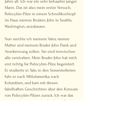
Jahre alt. Ich war ein sehr behaarter junger 
Mann. Das ist also mein erster Versuch, 
Psilocybin-Pilze in einem Schnellkochtopf 
im Haus meines Bruders John in Seattle, 
Washington, anzubauen.  
Nun möchte ich meinem Vater, meiner 
Mutter und meinem Bruder John Dank und 
Anerkennung zollen. Sie sind inzwischen 
alle verstorben. Mein Bruder John hat mich 
erst richtig für Psilocybin-Pilze begeistert. 
Er studierte in Yale, in den Semesterferien 
fuhr er nach Mittelamerika, nach 
Kolumbien, und kam mit diesen 
fabelhaften Geschichten über den Konsum 
von Psilocybin-Pilzen zurück. Ich war das 
jüngste Kind in einer fünfköpfigen Familie, 
und so habe ich meinen älteren Bruder 
John vergöttert. Wir wurden enge und gute 